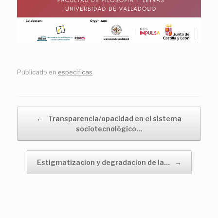
Publicado en
especificas
.
Navegador de artículos
←
Transparencia/opacidad en el sistema
sociotecnológico…
Estigmatizacion y degradacion de la…
→