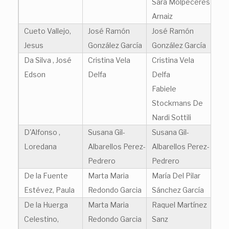
Sara Molpeceres
Arnaiz
Cueto Vallejo,
José Ramón
José Ramón
Jesus
González García
González García
Da Silva , José
Cristina Vela
Cristina Vela
Edson
Delfa
Delfa
Fabiele
Stockmans De
Nardi Sottili
D'Alfonso ,
Susana Gil-
Susana Gil-
Loredana
Albarellos Perez-
Albarellos Perez-
Pedrero
Pedrero
De la Fuente
Marta Maria
María Del Pilar
Estévez, Paula
Redondo Garcia
Sánchez García
De la Huerga
Marta Maria
Raquel Martínez
Celestino,
Redondo Garcia
Sanz