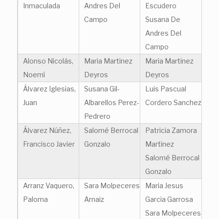
Inmaculada
Andres Del
Escudero
Campo
Susana De
Andres Del
Campo
Alonso Nicolás,
Maria Martinez
Maria Martinez
Noemí
Deyros
Deyros
Álvarez Iglesias,
Susana Gil-
Luis Pascual
Juan
Albarellos Perez-
Cordero Sanchez
Pedrero
Álvarez Núñez,
Salomé Berrocal
Patricia Zamora
Francisco Javier
Gonzalo
Martinez
Salomé Berrocal
Gonzalo
Arranz Vaquero,
Sara Molpeceres
Maria Jesus
Paloma
Arnaiz
Garcia Garrosa
Sara Molpeceres