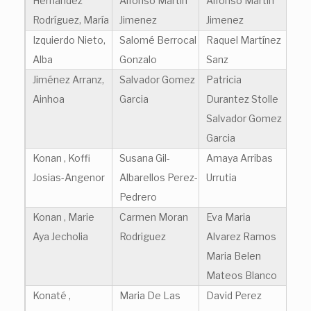
Hernández
Alfonso Martin
Alfonso Martin
Rodríguez, María
Jimenez
Jimenez
Izquierdo Nieto,
Salomé Berrocal
Raquel Martínez
Alba
Gonzalo
Sanz
Jiménez Arranz,
Salvador Gomez
Patricia
Ainhoa
Garcia
Durantez Stolle
Salvador Gomez
Garcia
Konan , Koffi
Susana Gil-
Amaya Arribas
Josias-Angenor
Albarellos Perez-
Urrutia
Pedrero
Konan , Marie
Carmen Moran
Eva Maria
Aya Jecholia
Rodriguez
Alvarez Ramos
Maria Belen
Mateos Blanco
Konaté ,
Maria De Las
David Perez