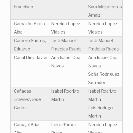
Francisco
Sara Molpeceres
Arnaiz
Camazón Pinilla,
Nereida Lopez
Nereida Lopez
Alba
Vidales
Vidales
Camero Santos,
José Manuel
José Manuel
Eduardo
Fradejas Rueda
Fradejas Rueda
Canal Diez, Javier
Ana Isabel Cea
Ana Isabel Cea
Navas
Navas
Sofia Rodriguez
Serrador
Cañadas
Isabel Rodrigo
Isabel Rodrigo
Jimenez, Jose
Martin
Martin
Carlos
Luis Rodrigo
Martin
Carbajal Arias,
Leire Gómez
Nereida Lopez
Alba
Rubio
Vidales