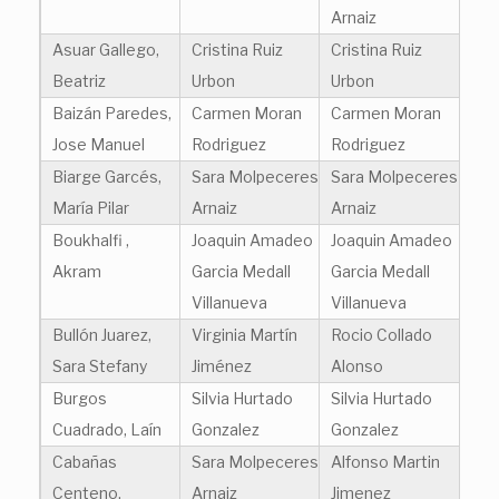
Arnaiz
Asuar Gallego,
Cristina Ruiz
Cristina Ruiz
Beatriz
Urbon
Urbon
Baizán Paredes,
Carmen Moran
Carmen Moran
Jose Manuel
Rodriguez
Rodriguez
Biarge Garcés,
Sara Molpeceres
Sara Molpeceres
María Pilar
Arnaiz
Arnaiz
Boukhalfi ,
Joaquin Amadeo
Joaquin Amadeo
Akram
Garcia Medall
Garcia Medall
Villanueva
Villanueva
Bullón Juarez,
Virginia Martín
Rocio Collado
Sara Stefany
Jiménez
Alonso
Burgos
Silvia Hurtado
Silvia Hurtado
Cuadrado, Laín
Gonzalez
Gonzalez
Cabañas
Sara Molpeceres
Alfonso Martin
Centeno,
Arnaiz
Jimenez