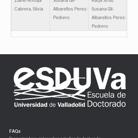
Ziane-Khodja
Susana Gil-
Katja Smid
Cabrera, Silvia
Albarellos Perez-
Susana Gil-
Pedrero
Albarellos Perez-
Pedrero
FAQs