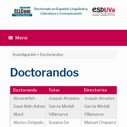
Saltar
al
contenido
Menú
Investigación
>
Doctorandos
Doctorandos
Doctorando
Tutor
Director/es
Almarahfeh ,
Joaquin Amadeo
Joaquin Amadeo
Saad Aldin Adnan
Garcia Medall
Garcia Medall
Abed
Villanueva
Villanueva
Alonso Delgado,
Susana De
Manuel Chaparro