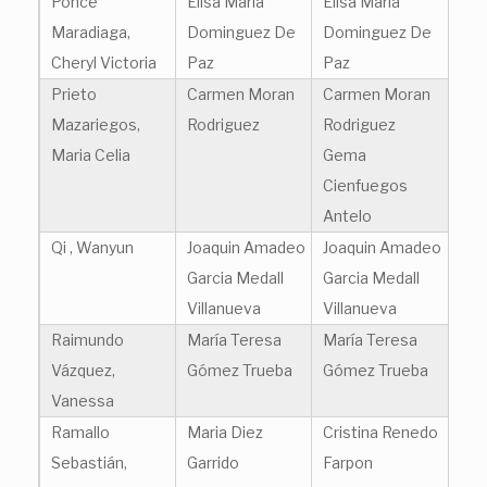
Ponce
Elisa Maria
Elisa Maria
Maradiaga,
Dominguez De
Dominguez De
Cheryl Victoria
Paz
Paz
Prieto
Carmen Moran
Carmen Moran
Mazariegos,
Rodriguez
Rodriguez
Maria Celia
Gema
Cienfuegos
Antelo
Qi , Wanyun
Joaquin Amadeo
Joaquin Amadeo
Garcia Medall
Garcia Medall
Villanueva
Villanueva
Raimundo
María Teresa
María Teresa
Vázquez,
Gómez Trueba
Gómez Trueba
Vanessa
Ramallo
Maria Diez
Cristina Renedo
Sebastián,
Garrido
Farpon