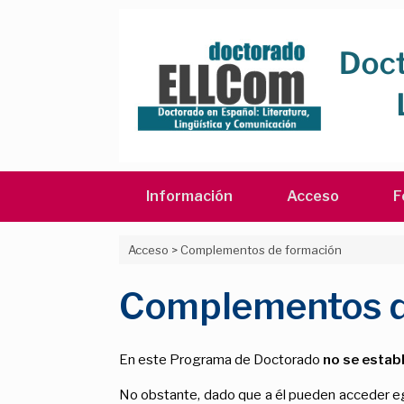
Saltar
al
contenido
Información
Acceso
F
Acceso
>
Complementos de formación
Complementos d
En este Programa de Doctorado
no se estab
No obstante, dado que a él pueden acceder eg