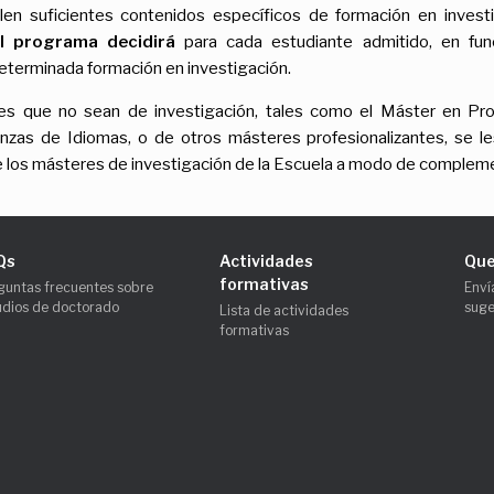
n suficientes contenidos específicos de formación en investig
l programa decidirá
para cada estudiante admitido, en func
 determinada formación en investigación.
s que no sean de investigación, tales como el Máster en Pro
anzas de Idiomas, o de otros másteres profesionalizantes, se le
 los másteres de investigación de la Escuela a modo de compleme
Qs
Actividades
Que
formativas
guntas frecuentes sobre
Enví
udios de doctorado
suge
Lista de actividades
formativas