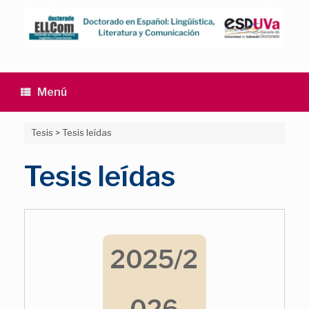
Saltar
al
contenido
Menú
Tesis
>
Tesis leídas
Tesis leídas
2025/2
026