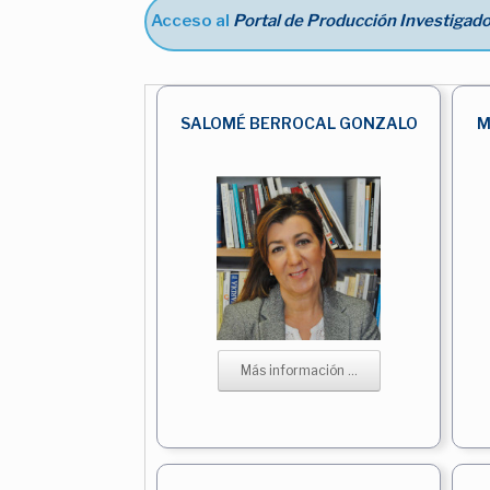
Acceso al
Portal de Producción Investigado
SALOMÉ BERROCAL GONZALO
M
Más información ...