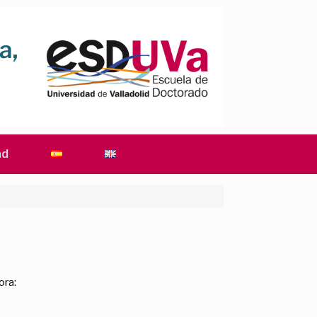
ad
ora: